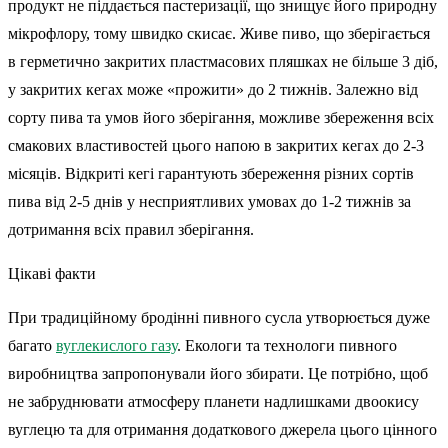
продукт не піддається пастеризації, що знищує його природну
мікрофлору, тому швидко скисає. Живе пиво, що зберігається
в герметично закритих пластмасових пляшках не більше 3 діб,
у закритих кегах може «прожити» до 2 тижнів. Залежно від
сорту пива та умов його зберігання, можливе збереження всіх
смакових властивостей цього напою в закритих кегах до 2-3
місяців. Відкриті кегі гарантують збереження різних сортів
пива від 2-5 днів у несприятливих умовах до 1-2 тижнів за
дотримання всіх правил зберігання.
Цікаві факти
При традиційному бродінні пивного сусла утворюється дуже
багато
вуглекислого газу
. Екологи та технологи пивного
виробництва запропонували його збирати. Це потрібно, щоб
не забруднювати атмосферу планети надлишками двоокису
вуглецю та для отримання додаткового джерела цього цінного