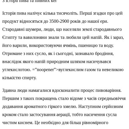
З історії пива та пивних кег
Історія пива налічує кілька тисячоліть. Перші згадки про цей
продукт відносяться до 3500-2900 років до нашої ери.
Стародавні шумери, люди, що населяли землі стародавнього
Єгипту та вавилоняни знали та любили цей напій. Як і зараз,
його варили, використовуючи ячмінь, пшеницю та воду.
Отримане з них сусло, як і сьогодні, зазнавало бродіння,
внаслідок якого напій природним шляхом насичувався
углекислотою. =”noopener”>вуглекислим газом та невеликою
кількістю спирту.
Здавна люди намагалися вдосконалити процес пивоваріння.
Першим з таких покращень стало відоме з часів середньовіччя
додавання ароматного гіркого хмелю. Наступним серйозним
кроком стало застосування аерації, тобто насичення сусла
чистим киснем. Це необхідно для більш рівномірного