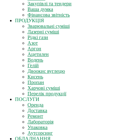
Закупівлі та тендери
Ваша думка
Фінансова звітність
ПРОДУКЦІЯ
Зварювальні суміші
Лазерні суміші
Рідкі гази
Азот
Аргон
Ацетилен
Водень
Гелій
Двоокис вуглецю
Кисень
Пропан
Харчові суміші
Перелік продукції
ПОСЛУГИ
Оренда
Доставка
Ремонт
Лабораторія
Упаковка
Аутсорсинг
ОБЛАДНАННЯ