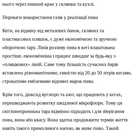
нього через пивний кран у склянки та кухлі.
Переваги використання газів у реалізації пива
Кеги, на відміну від металевих банок, скляних та
пластмасових пляшок, є дуже економічною та зручною
оборотною тару. Лінія розливу пива в кегі влаштована
простіше, економічніша і працює швидше за будь-яку з
«пляшкових» ліній. Саме тому більшість сучасних барів
вставлено різноманітними, ємністю від 20 до 50 літрів кегами,
строкатими емблемами відомих марок пива.
Крім того, діоксид вуглецю та азот, що працюють у кегах,
перешкоджають розвитку шкідливої ​​мікрофлори. Тому ця
світлонепроникна тара відмінно підходить і для зберігання
пива, вина або квасу. Вона здатна продовжити термін життя
навіть такого примхливого напою, як живе пиво. Такий