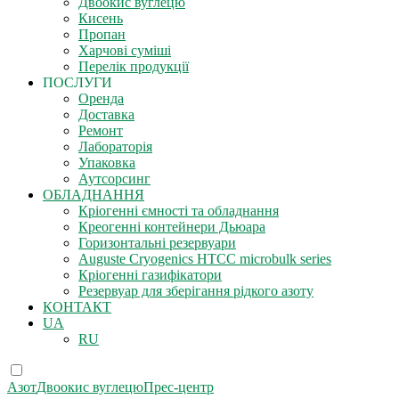
Двоокис вуглецю
Кисень
Пропан
Харчові суміші
Перелік продукції
ПОСЛУГИ
Оренда
Доставка
Ремонт
Лабораторія
Упаковка
Аутсорсинг
ОБЛАДНАННЯ
Кріогенні ємності та обладнання
Креогенні контейнери Дьюара
Горизонтальні резервуари
Auguste Cryogenics HTCC microbulk series
Кріогенні газифікатори
Резервуар для зберігання рідкого азоту
КОНТАКТ
UA
RU
Азот
Двоокис вуглецю
Прес-центр