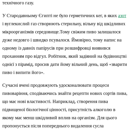
технічного газу.
У Стародавньому Єгипті не було герметичних кег, в яких
азот
і вуглекислий газ створюють стерильну, вільну від шкідливих
мікроорганізмів середовище.Тому свіжим пиво залишалося
дуже недовго і швидко псувалося. Ймовірно, тому напис на
одному із давніх папірусів при розшифровці виявився
проханням про відгул. Робітник, який задіяний на будівництві
однієї з пірамід, просив дати йому вільний день, щоб «зварити
пиво і випити його».
Сучасні вчені продовжують удосконалювати процеси
пивоваріння, сподіваючись знайти рецепти нових сортів пива,
що має нові властивості. Наприклад, створення пива
підвищеної біологічної цінності, присутність алкоголю в
якому має менш шкідливий вплив на організм. Для цього
пропонується після попереднього видалення сусла