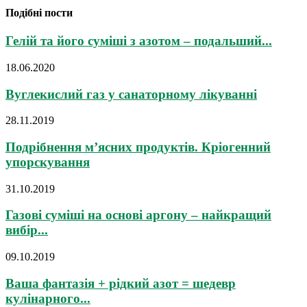
Подібні пости
Гелій та його суміші з азотом – подальший...
18.06.2020
Вуглекислий газ у санаторному лікуванні
28.11.2019
Подрібнення м’ясних продуктів. Кріогенний
упорскування
31.10.2019
Газові суміші на основі аргону – найкращий
вибір...
09.10.2019
Ваша фантазія + рідкий азот = шедевр
кулінарного...