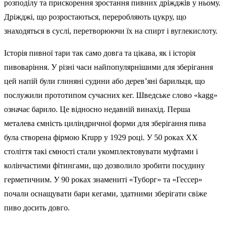
розподілу та прискорення зростання пивних дріжджів у ньому.
Дріжджі, що розростаються, переробляють цукру, що
знаходяться в суслі, перетворюючи їх на спирт і вуглекислоту.
Історія пивної тари так само довга та цікава, як і історія
пивоваріння. У різні часи найпопулярнішими для зберігання
цей напій були глиняні судини або дерев’яні барильця, що
послужили прототипом сучасних кег. Шведське слово «kagg»
означає барило. Це відносно недавній винахід. Перша
металева ємність циліндричної форми для зберігання пива
була створена фірмою Krupp у 1929 році. У 50 роках ХХ
століття такі ємності стали укомплектовувати муфтами і
колінчастими фітингами, що дозволило зробити посудину
герметичним. У 90 роках знамениті «Туборг» та «Гессер»
почали оснащувати бари кегами, здатними зберігати свіже
пиво досить довго.