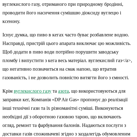
вуглекислого газу, отриманого при природному бродінні,
проводити його насичення сумішшю діоксиду вуглецю і
ксенону.
Існує думка, що пиво в кегах часто буває розбавлене водою.
Насправді, пристрій цього апарата виключає цю можливість.
Щоб додати в пиво води потрібно порушити заводську
пломбу і випустити з кега весь матеріал. вуглекислий газ</a>,
що негативно позначиться на смак напою, що втратив
газованість, і не дозволить повністю витягти його з ємності.
Крім
вуглекислого газу
та
азота
, що використовуються для
заправки кег, Компанія «DP Air Gas» пропонує до реалізації
інші технічні гази та їх різноманітні суміші. Виконуються
необхідні дії з оборотною газовою тарою, що включають
огляд, ремонт та фарбування балонів. Надаються послуги з
доставки газів споживачеві згідно з заздалегідь обумовленим