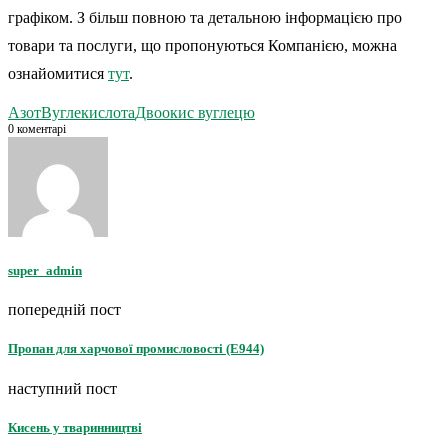
графіком. З більш повною та детальною інформацією про
товари та послуги, що пропонуються Компанією, можна
ознайомитися
тут
.
Азот
Вуглекислота
Двоокис вуглецю
0 коментарі
super_admin
попередній пост
Пропан для харчової промисловості (Е944)
наступний пост
Кисень у тваринництві