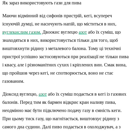
Як зараз використовують гази для пива
Маючи відмінний від сифонів пристрій, кегі, всупереч
існуючій думці, не насичують напій, що міститься в них,
вуглекислим газом.
Двоокис вуглецю
азот
або їх суміш, що
знаходяться в них, використовується тільки для того, щоб
виштовхнути рідину з металевого балона. Тому ці технічні
пристрої успішно застосовуються при реалізації не тільки пива
і квасу, але і різноманітних сухих і кріплених вин. Смак вина,
що пройшов через кегі, не спотворюється, воно не стає
газованим.
Діоксид вуглецю,
азот
або їх суміш подається в кегі із газових
балонів. Перед тим як бармен відкриє кран наливу пива,
неодмінно має бути підключено подачу газу в ємність кеги.
При цьому тиск газу, що нагнітається, виштовхує рідину з
самого дна судини. Далі пиво подається в охолоджувач, а з