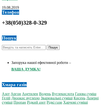
19.08.2019
Телефон
+38(050)328-0-329
Пошук
Запорука нашої ефективної роботи –
ВАША ДУМКА!
Хмара газів
Азот
Аргон
Ацетилен
Водень
Вуглекислота
Газова суміш
Гелій
Двоокис вуглецю
Зварювальні суміші
Кисень
Лазерні
суміші
Пропан
Рідкий азот
Рідкі гази
Харчові суміші