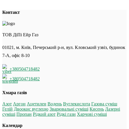
Контакт
ТОВ ДіПі Ейр Газ
01021, м. Київ, Печерський р-н, вул. Кловський узвіз, будинок
7-А, офіс 8-10
+380504718482
+380504718482
Хмара газів
Азот
Аргон
Ацетилен
Водень
Вуглекислота
Газова суміш
Гелій
Двоокис вуглецю
Зварювальні суміші
Кисень
Лазерні
суміші
Пропан
Рідкий азот
Рідкі гази
Харчові суміші
Календар