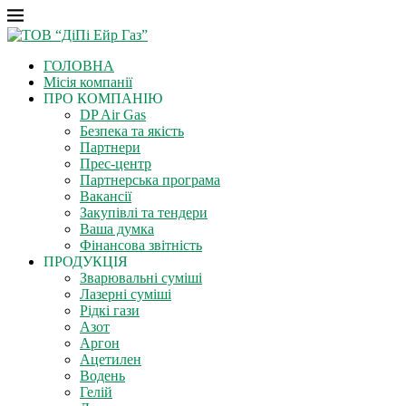
ГОЛОВНА
Місія компанії
ПРО КОМПАНІЮ
DP Air Gas
Безпека та якість
Партнери
Прес-центр
Партнерська програма
Вакансії
Закупівлі та тендери
Ваша думка
Фінансова звітність
ПРОДУКЦІЯ
Зварювальні суміші
Лазерні суміші
Рідкі гази
Азот
Аргон
Ацетилен
Водень
Гелій