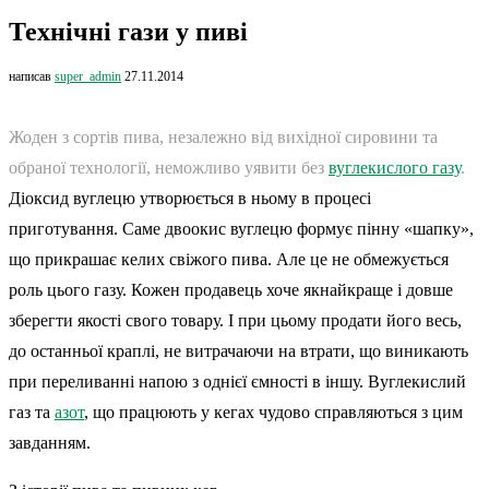
Технічні гази у пиві
написав
super_admin
27.11.2014
Жоден з сортів пива, незалежно від вихідної сировини та
обраної технології, неможливо уявити без
вуглекислого газу
.
Діоксид вуглецю утворюється в ньому в процесі
приготування. Саме двоокис вуглецю формує пінну «шапку»,
що прикрашає келих свіжого пива. Але це не обмежується
роль цього газу. Кожен продавець хоче якнайкраще і довше
зберегти якості свого товару. І при цьому продати його весь,
до останньої краплі, не витрачаючи на втрати, що виникають
при переливанні напою з однієї ємності в іншу. Вуглекислий
газ та
азот
, що працюють у кегах чудово справляються з цим
завданням.