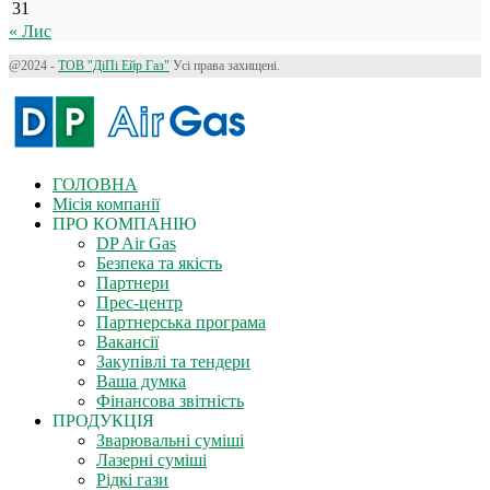
31
« Лис
@2024 -
ТОВ "ДіПі Eйр Газ"
Усі права захищені.
ГОЛОВНА
Місія компанії
ПРО КОМПАНІЮ
DP Air Gas
Безпека та якість
Партнери
Прес-центр
Партнерська програма
Вакансії
Закупівлі та тендери
Ваша думка
Фінансова звітність
ПРОДУКЦІЯ
Зварювальні суміші
Лазерні суміші
Рідкі гази