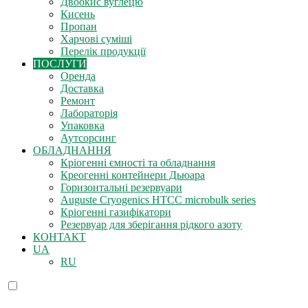
Двоокис вуглецю
Кисень
Пропан
Харчові суміші
Перелік продукції
ПОСЛУГИ
Оренда
Доставка
Ремонт
Лабораторія
Упаковка
Аутсорсинг
ОБЛАДНАННЯ
Кріогенні ємності та обладнання
Креогенні контейнери Дьюара
Горизонтальні резервуари
Auguste Cryogenics HTCC microbulk series
Кріогенні газифікатори
Резервуар для зберігання рідкого азоту
КОНТАКТ
UA
RU