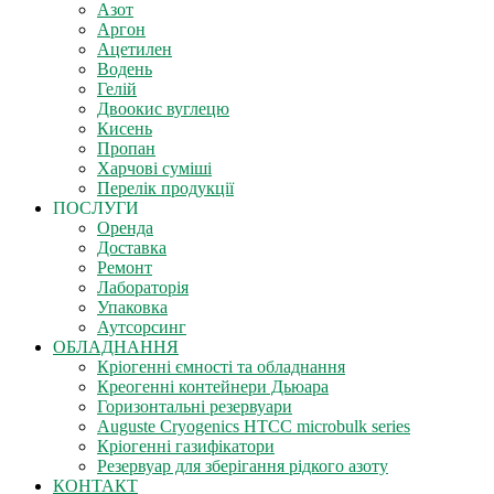
Азот
Аргон
Ацетилен
Водень
Гелій
Двоокис вуглецю
Кисень
Пропан
Харчові суміші
Перелік продукції
ПОСЛУГИ
Оренда
Доставка
Ремонт
Лабораторія
Упаковка
Аутсорсинг
ОБЛАДНАННЯ
Кріогенні ємності та обладнання
Креогенні контейнери Дьюара
Горизонтальні резервуари
Auguste Cryogenics HTCC microbulk series
Кріогенні газифікатори
Резервуар для зберігання рідкого азоту
КОНТАКТ