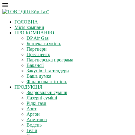
ГОЛОВНА
Місія компанії
ПРО КОМПАНІЮ
DP Air Gas
Безпека та якість
Партнери
Прес-центр
Партнерська програма
Вакансії
Закупівлі та тендери
Ваша думка
Фінансова звітність
ПРОДУКЦІЯ
Зварювальні суміші
Лазерні суміші
Рідкі гази
Азот
Аргон
Ацетилен
Водень
Гелій