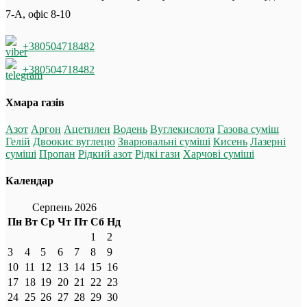
7-А, офіс 8-10
+380504718482
+380504718482
Хмара газів
Азот
Аргон
Ацетилен
Водень
Вуглекислота
Газова суміш
Гелій
Двоокис вуглецю
Зварювальні суміші
Кисень
Лазерні
суміші
Пропан
Рідкий азот
Рідкі гази
Харчові суміші
Календар
Серпень 2026
Пн
Вт
Ср
Чт
Пт
Сб
Нд
1
2
3
4
5
6
7
8
9
10
11
12
13
14
15
16
17
18
19
20
21
22
23
24
25
26
27
28
29
30