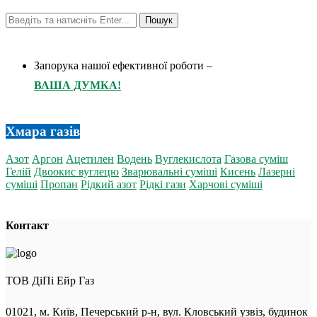
Запорука нашої ефективної роботи –
ВАША ДУМКА!
Хмара газів
Азот
Аргон
Ацетилен
Водень
Вуглекислота
Газова суміш
Гелій
Двоокис вуглецю
Зварювальні суміші
Кисень
Лазерні
суміші
Пропан
Рідкий азот
Рідкі гази
Харчові суміші
Контакт
ТОВ ДіПі Ейр Газ
01021, м. Київ, Печерський р-н, вул. Кловський узвіз, будинок