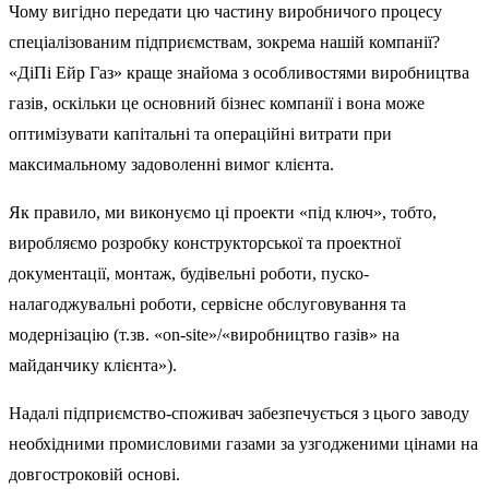
Чому вигідно передати цю частину виробничого процесу
спеціалізованим підприємствам, зокрема нашій компанії?
«ДіПі Ейр Газ» краще знайома з особливостями виробництва
газів, оскільки це основний бізнес компанії і вона може
оптимізувати капітальні та операційні витрати при
максимальному задоволенні вимог клієнта.
Як правило, ми виконуємо ці проекти «під ключ», тобто,
виробляємо розробку конструкторської та проектної
документації, монтаж, будівельні роботи, пуско-
налагоджувальні роботи, сервісне обслуговування та
модернізацію (т.зв. «on-site»/«виробництво газів» на
майданчику клієнта»).
Надалі підприємство-споживач забезпечується з цього заводу
необхідними промисловими газами за узгодженими цінами на
довгостроковій основі.