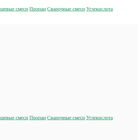
щевые смеси
Пропан
Сварочные смеси
Углекислота
щевые смеси
Пропан
Сварочные смеси
Углекислота