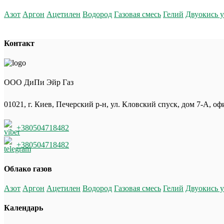
Азот
Аргон
Ацетилен
Водород
Газовая смесь
Гелий
Двуокись у
Контакт
ООО ДиПи Эйр Газ
01021, г. Киев, Печерский р-н, ул. Кловский спуск, дом 7-А, оф
+380504718482
+380504718482
Облако газов
Азот
Аргон
Ацетилен
Водород
Газовая смесь
Гелий
Двуокись у
Календарь