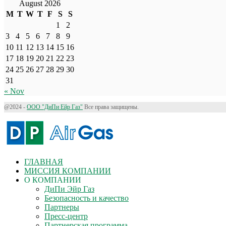
August 2026
M
T
W
T
F
S
S
1
2
3
4
5
6
7
8
9
10
11
12
13
14
15
16
17
18
19
20
21
22
23
24
25
26
27
28
29
30
31
« Nov
@2024 -
ООО "ДиПи Eйр Газ"
Все права защищены.
ГЛАВНАЯ
МИССИЯ КОМПАНИИ
О КОМПАНИИ
ДиПи Эйр Газ
Безопасность и качество
Партнеры
Пресс-центр
Партнерская программа