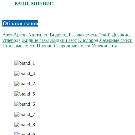
ВАШЕ МНЕНИЕ!
Облако газов
Азот
Аргон
Ацетилен
Водород
Газовая смесь
Гелий
Двуокись
углерода
Жидкие газы
Жидкий азот
Кислород
Лазерные смеси
Пищевые смеси
Пропан
Сварочные смеси
Углекислота