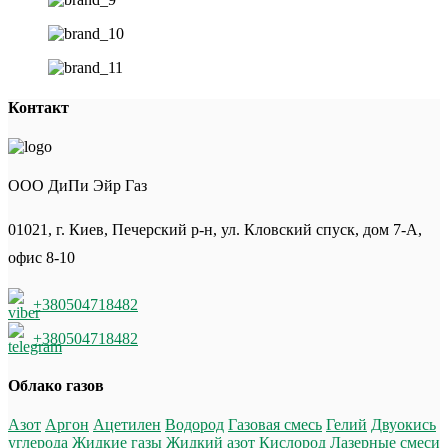
Контакт
ООО ДиПи Эйр Газ
01021, г. Киев, Печерский р-н, ул. Кловский спуск, дом 7-А,
офис 8-10
+380504718482
+380504718482
Облако газов
Азот
Аргон
Ацетилен
Водород
Газовая смесь
Гелий
Двуокись
углерода
Жидкие газы
Жидкий азот
Кислород
Лазерные смеси