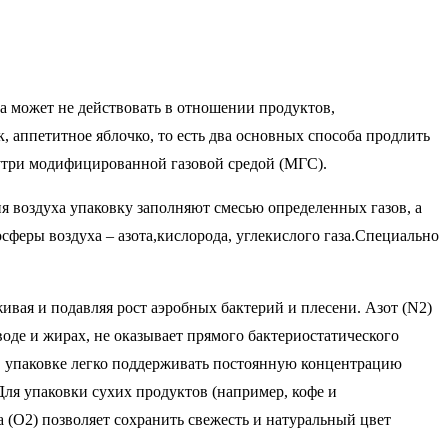
 может не действовать в отношении продуктов,
 аппетитное яблочко, то есть два основных способа продлить
нутри модифицированной газовой средой (МГС).
я воздуха упаковку заполняют смесью определенных газов, а
еры воздуха – азота,кислорода, углекислого газа.Специально
ая и подавляя рост аэробных бактерий и плесени. Азот (N2)
воде и жирах, не оказывает прямого бактериостатического
 в упаковке легко поддерживать постоянную концентрацию
 Для упаковки сухих продуктов (например, кофе и
да (O2) позволяет сохранить свежесть и натуральный цвет