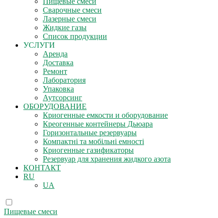
Пищевые смеси
Сварочные смеси
Лазерные смеси
Жидкие газы
Список продукции
УСЛУГИ
Аренда
Доставка
Ремонт
Лаборатория
Упаковка
Аутсорсинг
ОБОРУДОВАНИЕ
Криогенные емкости и оборудование
Креогенные контейнеры Дьюара
Горизонтальные резервуары
Компактні та мобільні емності
Криогенные газификаторы
Резервуар для хранения жидкого азота
КОНТАКТ
RU
UA
Пищевые смеси