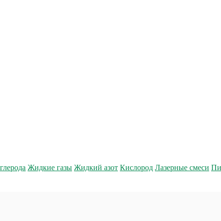
глерода
Жидкие газы
Жидкий азот
Кислород
Лазерные смеси
Пи