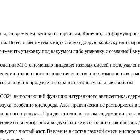
, со временем начинают портиться. Конечно, эта формулировка
. Но если мы имеем в виду старую добрую колбаску или сырок,
применить упаковку под вакуумом либо упаковку с созданной в
 создании МГС с помощью пищевых газовых смесей после удалени
нении процентного отношения естественных компонентов атмосф
ессы порчи в продукте и сохранить его натуральные свойства.
СО2), выполняющий функцию натурального антисептика, сдержив
духа, особенно кислорода. Азот практически не растворяется в 
акованного продукта. При достаточно высоком содержании азота
упаковке и в атмосферном воздухе ближе к состоянию равновесия.
ользуется чистый азот. Введение в состав газовой смеси кислоро
в и овощей.