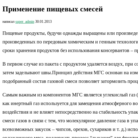
Применение пищевых смесей
написал
super_admin
30.01.2013
Пищевые продукты, будучи однажды выращены или произведены
произведенных по передовым химическим и генным технологиям
сроки хранения продуктов без использования консервантов – 
В первом случае из пакета с продуктом удаляется воздух, при
затем заделывают швы.Принцип действия МГС основан на изме
подобранный состав газовой смеси позволяет затормозить проц
Самым важным из компонентов МГС является углекислый газ (
как инертный газ используется для замещения атмосферного воз
воздействия и не влияет непосредственно на стабильность уп
смеси газов в связи с тем, что молекулярное давление газа в 
всевозможных закусок – чипсов, орехов, сухариков и т. д.) исп
охлажденного мяса, поддержать процесс “дыхания” для фрукто