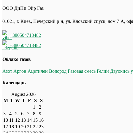
ООО ДиПи Эйр Газ
01021, г. Киев, Печерский р-н, ул. Кловский спуск, дом 7-А, оф
+380504718482
+380504718482
Облако газов
Азот
Аргон
Ацетилен
Водород
Газовая смесь
Гелий
Двуокись у
Календарь
August 2026
M
T
W
T
F
S
S
1
2
3
4
5
6
7
8
9
10
11
12
13
14
15
16
17
18
19
20
21
22
23