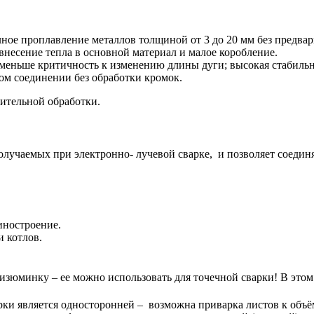
ное проплавление металлов толщиной от 3 до 20 мм без предвар
внесение тепла в основной материал и малое коробление.
меньше критичность к изменению длины дуги; высокая стабильн
вом соединении без обработки кромок.
ительной обработки.
лучаемых при электронно- лучевой сварке, и позволяет соединя
иностроение.
 котлов.
изюминку – ее можно использовать для точечной сварки! В это
арки является односторонней – возможна приварка листов к объё