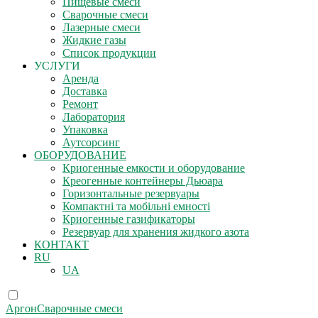
Пищевые смеси
Сварочные смеси
Лазерные смеси
Жидкие газы
Список продукции
УСЛУГИ
Аренда
Доставка
Ремонт
Лаборатория
Упаковка
Аутсорсинг
ОБОРУДОВАНИЕ
Криогенные емкости и оборудование
Креогенные контейнеры Дьюара
Горизонтальные резервуары
Компактні та мобільні емності
Криогенные газификаторы
Резервуар для хранения жидкого азота
КОНТАКТ
RU
UA
Аргон
Сварочные смеси