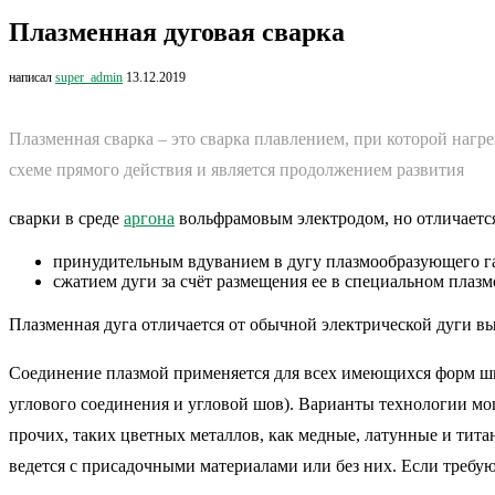
Плазменная дуговая сварка
написал
super_admin
13.12.2019
Плазменная сварка – это сварка плавлением, при которой наг
схеме прямого действия и является продолжением развития
сварки в среде
аргона
вольфрамовым электродом, но отличаетс
принудительным вдуванием в дугу плазмообразующего га
сжатием дуги за счёт размещения ее в специальном плаз
Плазменная дуга отличается от обычной электрической дуги 
Соединение плазмой применяется для всех имеющихся форм шва
углового соединения и угловой шов). Варианты технологии мог
прочих, таких цветных металлов, как медные, латунные и тита
ведется с присадочными материалами или без них. Если требу