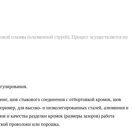
говой плазмы (плазменной струей). Процесс осуществляется по
егулирования.
ние, шов стыкового соединения с отбортовкой кромок, шов
апример, для высоко- и низколегированных сталей, алюминия и
в и качества разделки кромок (размеры зазоров) работа
ской проволоки или порошка.