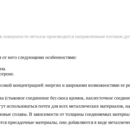
рев поверхности металла производится направленным потоком ду
я от него следующими особенностями:
за.
мотроне.
высокой концентрацией энергии и широкими возможностями ее р
 (стыковое соединение без скоса кромок, нахлесточное соедине
ут использоваться почти для всех металлических материалов, н
новые сплавы. В зависимости от толщины соединяемых материало
ются присадочные материалы, они добавляются в виде металличе