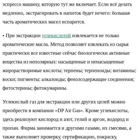
эспрессо машину, которую тут же включает. Если всё делать
медленно, экстрагировать в напиток будет нечего: большая
часть ароматических масел испарится.
• При экстракции
углекислотой
извлекается не только
ароматические масла. Метод позволяет извлекать из сырья
практически все известные сейчас биологически активные
вещества из неполярных: насыщенные и ненасыщенные
жирорастворимые кислоты; терпены; терпеноиды; витамины;
воски; пигменты; алкалоиды; фенолсодержащие соединения;
фитостерины; фитокумарины.
Углекислый газ для экстракции или других целей можно
приобрести в компании «DP Air Gas». Кроме углекислоты,
здесь реализуют кислород и азот, гелий и аргон, водород и
пропан. Фирма занимается и другими газами, их смесями, а
также выполняет проверку, сертификацию, покраску,