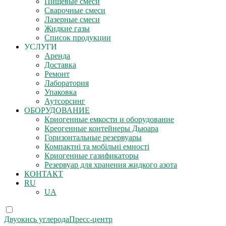
Пищевые смеси
Сварочные смеси
Лазерные смеси
Жидкие газы
Список продукции
УСЛУГИ
Аренда
Доставка
Ремонт
Лаборатория
Упаковка
Аутсорсинг
ОБОРУДОВАНИЕ
Криогенные емкости и оборудование
Креогенные контейнеры Дьюара
Горизонтальные резервуары
Компактні та мобільні емності
Криогенные газификаторы
Резервуар для хранения жидкого азота
КОНТАКТ
RU
UA
Двуокись углерода
Пресс-центр