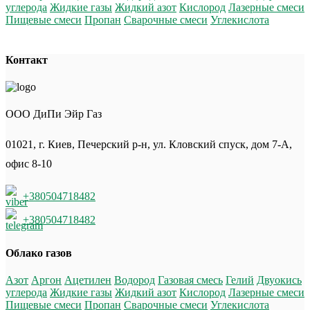
углерода
Жидкие газы
Жидкий азот
Кислород
Лазерные смеси
Пищевые смеси
Пропан
Сварочные смеси
Углекислота
Контакт
ООО ДиПи Эйр Газ
01021, г. Киев, Печерский р-н, ул. Кловский спуск, дом 7-А,
офис 8-10
+380504718482
+380504718482
Облако газов
Азот
Аргон
Ацетилен
Водород
Газовая смесь
Гелий
Двуокись
углерода
Жидкие газы
Жидкий азот
Кислород
Лазерные смеси
Пищевые смеси
Пропан
Сварочные смеси
Углекислота